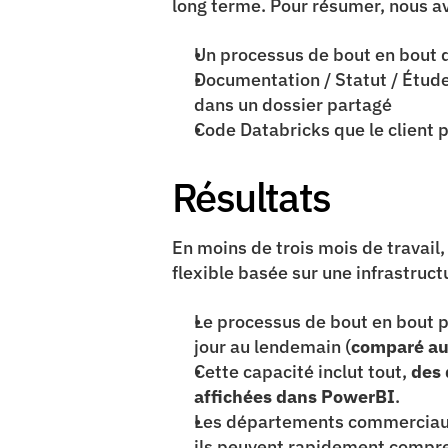
long terme.​ Pour résumer, nous av
Un processus de bout en bout d
Documentation / Statut / Étud
dans un dossier partagé
Code Databricks que le client 
Résultats
En moins de trois mois de travail,
flexible basée sur une infrastruct
Le processus de bout en bout p
jour au lendemain (
comparé aux
Cette capacité inclut tout, 
des 
affichées dans PowerBI
.
Les départements commerciau
ils peuvent rapidement compren