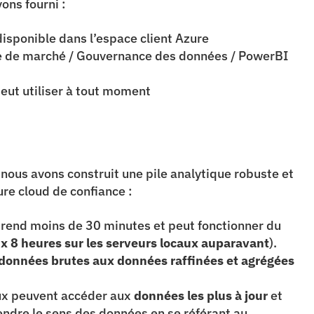
ons fourni :
isponible dans l’espace client Azure
e de marché / Gouvernance des données / PowerBI 
peut utiliser à tout moment
 nous avons construit une pile analytique robuste et 
ure cloud de confiance :
rend moins de 30 minutes et peut fonctionner du 
 8 heures sur les serveurs locaux auparavant
). 
données brutes aux données raffinées et agrégées 
x peuvent accéder aux 
données les plus à jour
 et 
dre le sens des données en se référant au 