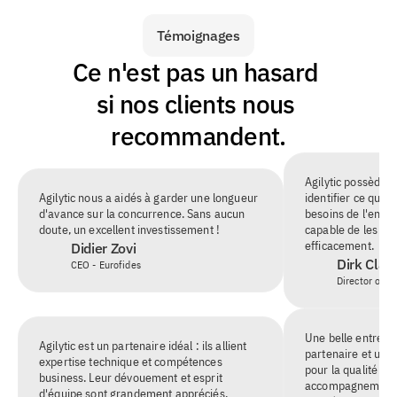
Témoignages
Ce n'est pas un hasard 
si nos clients nous 
recommandent.
Agilytic possède 
Agilytic nous a aidés à garder une longueur 
identifier ce qui 
d'avance sur la concurrence. Sans aucun 
besoins de l'entrep
doute, un excellent investissement !
capable de les me
efficacement.
Didier Zovi
Dirk Clau
CEO - Eurofides
Director of BI
Une belle entrepri
Agilytic est un partenaire idéal : ils allient 
partenaire et un a
expertise technique et compétences 
pour la qualité de 
business. Leur dévouement et esprit 
accompagnement s
d'équipe sont grandement appréciés.