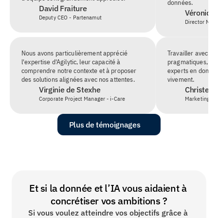
données.
David Fraiture
Véronique
Deputy CEO - Partenamut
Director Mar
Nous avons particulièrement apprécié 
Travailler avec Agil
l'expertise d'Agilytic, leur capacité à 
pragmatiques, axés
comprendre notre contexte et à proposer 
experts en donnée
des solutions alignées avec nos attentes.
vivement.
Virginie de Stexhe
Christel 
Corporate Project Manager - i-Care
Marketing &
Plus de témoignages
Et si la donnée et l’IA vous aidaient à 
concrétiser vos ambitions ?
Si vous voulez atteindre vos objectifs grâce à 