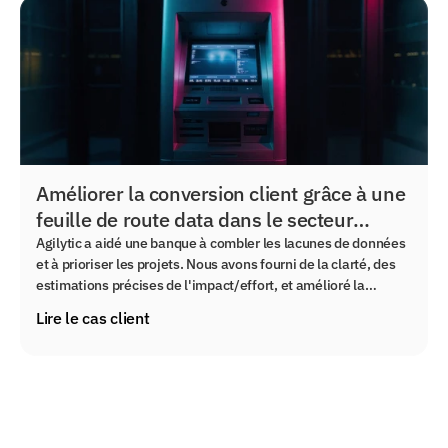
Améliorer la conversion client grâce à une
feuille de route data dans le secteur
bancaire
Agilytic a aidé une banque à combler les lacunes de données
et à prioriser les projets. Nous avons fourni de la clarté, des
estimations précises de l'impact/effort, et amélioré la
gestion des données. Découvrez comment nous renforçons
Lire le cas client
les décisions basées sur les données.