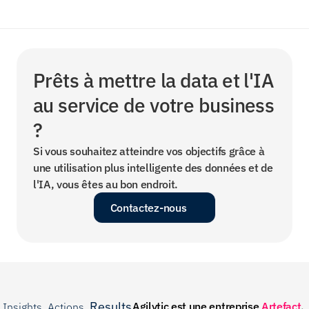
Prêts à mettre la data et l'IA 
au service de votre business 
?
Si vous souhaitez atteindre vos objectifs grâce à 
une utilisation plus intelligente des données et de 
l'IA, vous êtes au bon endroit.
Contactez-nous
Results
Agilytic est une entreprise 
Artefact
.
Insights. Actions. 
.