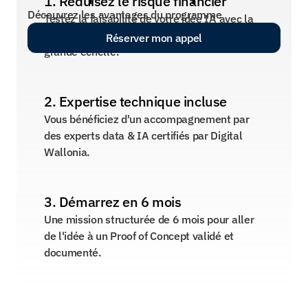
1. Réduisez le risque financier
Découvrez les avantages du programme
Testez la faisabilité de votre idée IA avec la 
moitié du budget avant de vous engager à 
Réserver mon appel
grande échelle.
2. Expertise technique incluse
Vous bénéficiez d'un accompagnement par 
des experts data & IA certifiés par Digital 
Wallonia.
3. Démarrez en 6 mois
Une mission structurée de 6 mois pour aller 
de l'idée à un Proof of Concept validé et 
documenté.