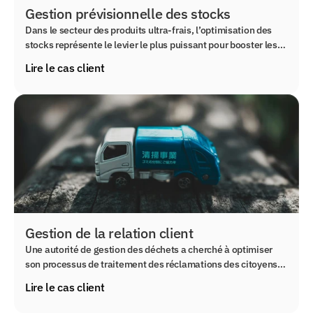
Gestion prévisionnelle des stocks
Dans le secteur des produits ultra-frais, l’optimisation des
stocks représente le levier le plus puissant pour booster les
profits tout en préservant les ressources. Découvrez
Lire le cas client
comment nous avons automatisé la prédiction de la demande
et l’optimisation des stocks alimentaires grâce à l’IA pour un
distributeur belge de produits ultra-frais.
Gestion de la relation client
Une autorité de gestion des déchets a cherché à optimiser
son processus de traitement des réclamations des citoyens.
Nous avons développé un assistant IA dédié, libérant du
Lire le cas client
temps pour les équipes concernées et améliorant la qualité
globale du service.